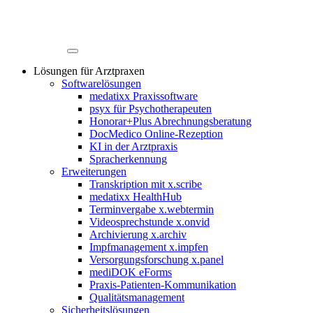
Lösungen für Arztpraxen
Softwarelösungen
medatixx Praxissoftware
psyx für Psychotherapeuten
Honorar+Plus Abrechnungsberatung
DocMedico Online-Rezeption
KI in der Arztpraxis
Spracherkennung
Erweiterungen
Transkription mit x.scribe
medatixx HealthHub
Terminvergabe x.webtermin
Videosprechstunde x.onvid
Archivierung x.archiv
Impfmanagement x.impfen
Versorgungsforschung x.panel
mediDOK eForms
Praxis-Patienten-Kommunikation
Qualitätsmanagement
Sicherheitslösungen