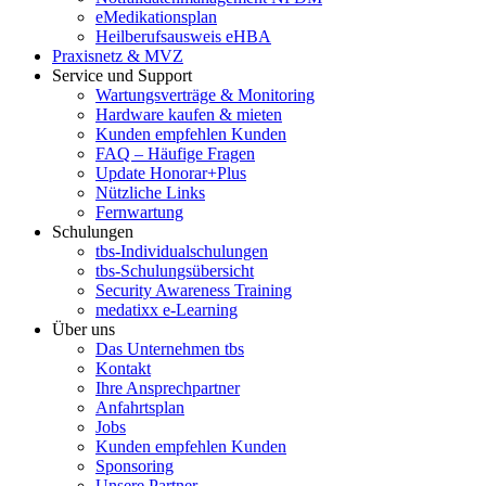
eMedikationsplan
Heilberufsausweis eHBA
Praxisnetz & MVZ
Service und Support
Wartungsverträge & Monitoring
Hardware kaufen & mieten
Kunden empfehlen Kunden
FAQ – Häufige Fragen
Update Honorar+Plus
Nützliche Links
Fernwartung
Schulungen
tbs-Individualschulungen
tbs-Schulungsübersicht
Security Awareness Training
medatixx e-Learning
Über uns
Das Unternehmen tbs
Kontakt
Ihre Ansprechpartner
Anfahrtsplan
Jobs
Kunden empfehlen Kunden
Sponsoring
Unsere Partner