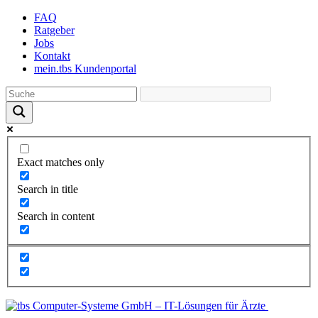
Skip
FAQ
to
Ratgeber
the
Jobs
content
Kontakt
mein.tbs Kundenportal
Exact matches only
Search in title
Search in content