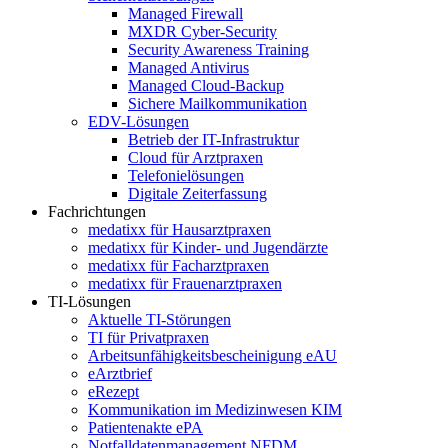
Managed Firewall
MXDR Cyber-Security
Security Awareness Training
Managed Antivirus
Managed Cloud-Backup
Sichere Mailkommunikation
EDV-Lösungen
Betrieb der IT-Infrastruktur
Cloud für Arztpraxen
Telefonielösungen
Digitale Zeiterfassung
Fachrichtungen
medatixx für Hausarztpraxen
medatixx für Kinder- und Jugendärzte
medatixx für Facharztpraxen
medatixx für Frauenarztpraxen
TI-Lösungen
Aktuelle TI-Störungen
TI für Privatpraxen
Arbeitsunfähigkeitsbescheinigung eAU
eArztbrief
eRezept
Kommunikation im Medizinwesen KIM
Patientenakte ePA
Notfalldatenmanagement NFDM