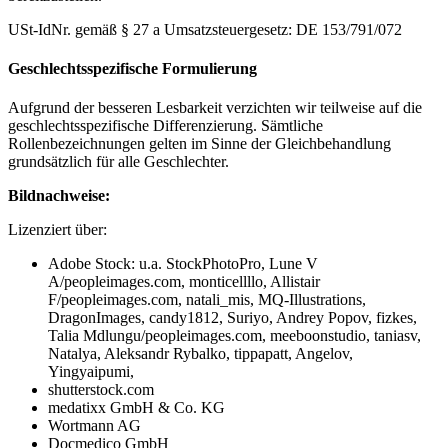
USt-IdNr. gemäß § 27 a Umsatzsteuergesetz: DE 153/791/072
Geschlechtsspezifische Formulierung
Aufgrund der besseren Lesbarkeit verzichten wir teilweise auf die
geschlechtsspezifische Differenzierung. Sämtliche
Rollenbezeichnungen gelten im Sinne der Gleichbehandlung
grundsätzlich für alle Geschlechter.
Bildnachweise:
Lizenziert über:
Adobe Stock: u.a. StockPhotoPro, Lune V
A/peopleimages.com, monticellllo, Allistair
F/peopleimages.com, natali_mis, MQ-Illustrations,
DragonImages, candy1812, Suriyo, Andrey Popov, fizkes,
Talia Mdlungu/peopleimages.com, meeboonstudio, taniasv,
Natalya, Aleksandr Rybalko, tippapatt, Angelov,
Yingyaipumi,
shutterstock.com
medatixx GmbH & Co. KG
Wortmann AG
Docmedico GmbH