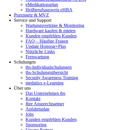
eMedikationsplan
Heilberufsausweis eHBA
Praxisnetz & MVZ
Service und Support
Wartungsverträge & Monitoring
Hardware kaufen & mieten
Kunden empfehlen Kunden
FAQ – Häufige Fragen
Update Honorar+Plus
Nützliche Links
Fernwartung
Schulungen
tbs-Individualschulungen
tbs-Schulungsübersicht
Security Awareness Training
medatixx e-Learning
Über uns
Das Unternehmen tbs
Kontakt
Ihre Ansprechpartner
Anfahrtsplan
Jobs
Kunden empfehlen Kunden
Sponsoring
Unsere Partner