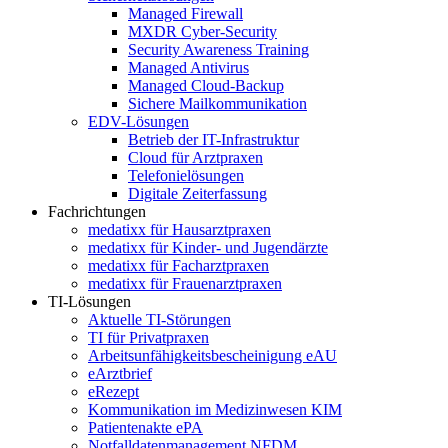
Managed Firewall
MXDR Cyber-Security
Security Awareness Training
Managed Antivirus
Managed Cloud-Backup
Sichere Mailkommunikation
EDV-Lösungen
Betrieb der IT-Infrastruktur
Cloud für Arztpraxen
Telefonielösungen
Digitale Zeiterfassung
Fachrichtungen
medatixx für Hausarztpraxen
medatixx für Kinder- und Jugendärzte
medatixx für Facharztpraxen
medatixx für Frauenarztpraxen
TI-Lösungen
Aktuelle TI-Störungen
TI für Privatpraxen
Arbeitsunfähigkeitsbescheinigung eAU
eArztbrief
eRezept
Kommunikation im Medizinwesen KIM
Patientenakte ePA
Notfalldatenmanagement NFDM