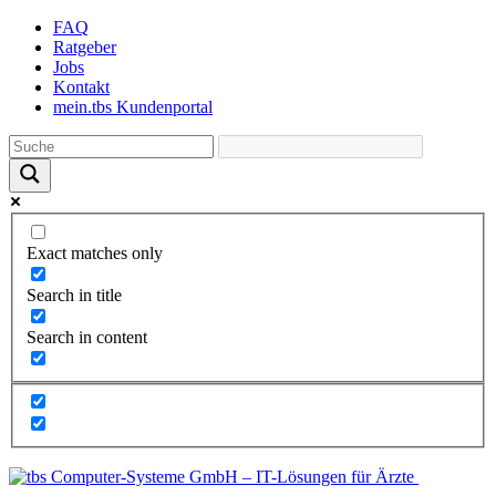
Skip
FAQ
to
Ratgeber
the
Jobs
content
Kontakt
mein.tbs Kundenportal
Exact matches only
Search in title
Search in content