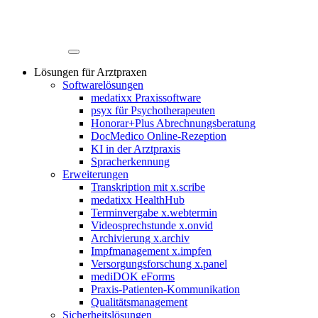
Lösungen für Arztpraxen
Softwarelösungen
medatixx Praxissoftware
psyx für Psychotherapeuten
Honorar+Plus Abrechnungsberatung
DocMedico Online-Rezeption
KI in der Arztpraxis
Spracherkennung
Erweiterungen
Transkription mit x.scribe
medatixx HealthHub
Terminvergabe x.webtermin
Videosprechstunde x.onvid
Archivierung x.archiv
Impfmanagement x.impfen
Versorgungsforschung x.panel
mediDOK eForms
Praxis-Patienten-Kommunikation
Qualitätsmanagement
Sicherheitslösungen