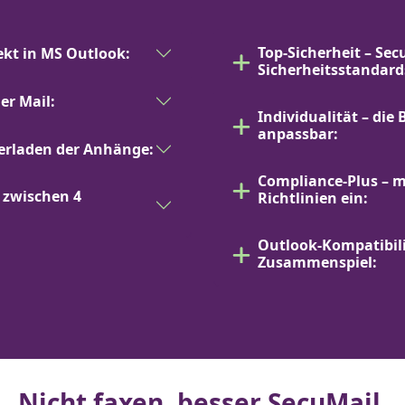
Top-Sicherheit – Sec
ekt in MS Outlook:
Sicherheitsstandard
er Mail:
Individualität – die 
anpassbar:
erladen der Anhänge:
Compliance-Plus – mi
 zwischen 4
Richtlinien ein:
Outlook-Kompatibilit
Zusammenspiel:
Nicht faxen,
besser SecuMail.