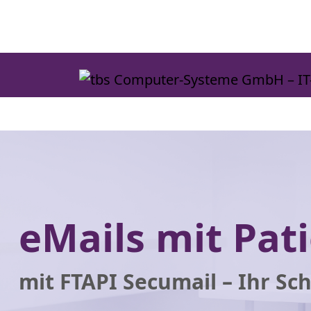
Skip
to
the
content
eMails mit Pat
mit FTAPI Secumail – Ihr Sch