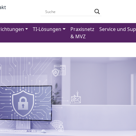
akt
richtungen
TI-Lösungen
Praxisnetz
Service und Su
& MVZ