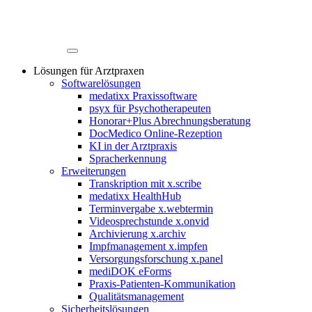
Lösungen für Arztpraxen
Softwarelösungen
medatixx Praxissoftware
psyx für Psychotherapeuten
Honorar+Plus Abrechnungsberatung
DocMedico Online-Rezeption
KI in der Arztpraxis
Spracherkennung
Erweiterungen
Transkription mit x.scribe
medatixx HealthHub
Terminvergabe x.webtermin
Videosprechstunde x.onvid
Archivierung x.archiv
Impfmanagement x.impfen
Versorgungsforschung x.panel
mediDOK eForms
Praxis-Patienten-Kommunikation
Qualitätsmanagement
Sicherheitslösungen