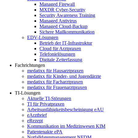
Managed Firewall
MXDR Cyber-Security
Security Awareness Training
Managed Antivirus
Managed Cloud-Backup
Sichere Mailkommunikation
EDV-Lösungen
Betrieb der IT-Infrastruktur
Cloud für Arztpraxen
Telefonielösungen
Digitale Zeiterfassung
Fachrichtungen
medatixx für Hausarztpraxen
medatixx für Kinder- und Jugendärzte
medatixx für Facharztpraxen
medatixx für Frauenarztpraxen
TI-Lösungen
Aktuelle TI-Störungen
TI für Privatpraxen
Arbeitsunfähigkeitsbescheinigung eAU
eArztbrief
eRezept
Kommunikation im Medizinwesen KIM
Patientenakte ePA
Notfalldatenmanagement NFDM