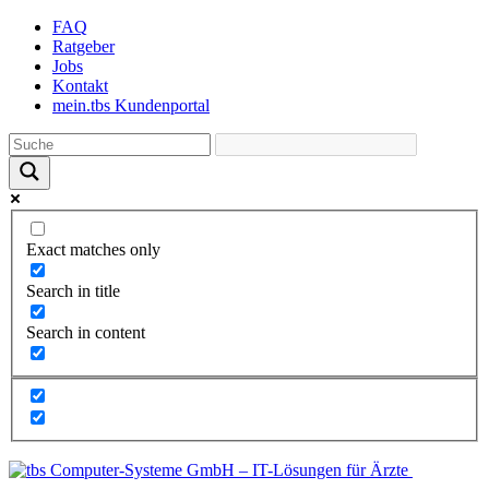
Skip
FAQ
to
Ratgeber
the
Jobs
content
Kontakt
mein.tbs Kundenportal
Exact matches only
Search in title
Search in content