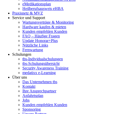
eMedikationsplan
Heilberufsausweis eHBA
Praxisnetz & MVZ
Service und Support
Wartungsverträge & Monitoring
Hardware kaufen & mieten
Kunden empfehlen Kunden
FAQ – Häufige Fragen
Update Honorar+Plus
Nützliche Links
Fernwartung
Schulungen
tbs-Individualschulungen
tbs-Schulungsübersicht
Security Awareness Training
medatixx e-Learning
Über uns
Das Unternehmen tbs
Kontakt
Ihre Ansprechpartner
Anfahrtsplan
Jobs
Kunden empfehlen Kunden
Sponsoring
Unsere Partner