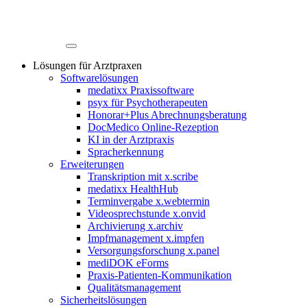
Lösungen für Arztpraxen
Softwarelösungen
medatixx Praxissoftware
psyx für Psychotherapeuten
Honorar+Plus Abrechnungsberatung
DocMedico Online-Rezeption
KI in der Arztpraxis
Spracherkennung
Erweiterungen
Transkription mit x.scribe
medatixx HealthHub
Terminvergabe x.webtermin
Videosprechstunde x.onvid
Archivierung x.archiv
Impfmanagement x.impfen
Versorgungsforschung x.panel
mediDOK eForms
Praxis-Patienten-Kommunikation
Qualitätsmanagement
Sicherheitslösungen