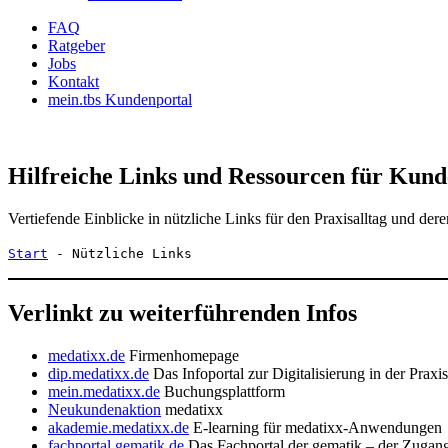
FAQ
Ratgeber
Jobs
Kontakt
mein.tbs Kundenportal
Hilfreiche Links und Ressourcen für Kun
Vertiefende Einblicke in nützliche Links für den Praxisalltag und de
Start
-
Nützliche Links
Verlinkt zu weiterführenden Infos
medatixx.de
Firmenhomepage
dip.medatixx.de
Das Infoportal zur Digitalisierung in der Praxis
mein.medatixx.de
Buchungsplattform
Neukundenaktion
medatixx
akademie.medatixx.de
E-learning für medatixx-Anwendungen
fachportal.gematik.de
Das Fachportal der gematik – der Zugang