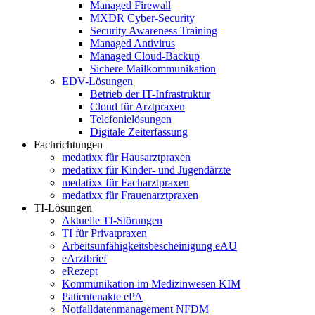
Managed Firewall
MXDR Cyber-Security
Security Awareness Training
Managed Antivirus
Managed Cloud-Backup
Sichere Mailkommunikation
EDV-Lösungen
Betrieb der IT-Infrastruktur
Cloud für Arztpraxen
Telefonielösungen
Digitale Zeiterfassung
Fachrichtungen
medatixx für Hausarztpraxen
medatixx für Kinder- und Jugendärzte
medatixx für Facharztpraxen
medatixx für Frauenarztpraxen
TI-Lösungen
Aktuelle TI-Störungen
TI für Privatpraxen
Arbeitsunfähigkeitsbescheinigung eAU
eArztbrief
eRezept
Kommunikation im Medizinwesen KIM
Patientenakte ePA
Notfalldatenmanagement NFDM