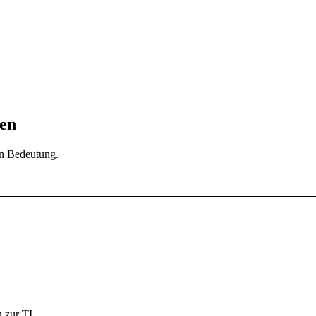
den
ren Bedeutung.
 zur TI