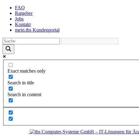
Skip
FAQ
to
Ratgeber
the
Jobs
content
Kontakt
mein.tbs Kundenportal
Exact matches only
Search in title
Search in content