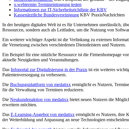
x.webtermin Termineintragung testen
Informationen zur IT-Sicherheitsrichtlinie der KBV
Kassenärztliche Bundesvereinigung
KBV PraxisNachrichten
In der heutigen digitalen Welt ist es für Unternehmen unerlässlich, üb
Ressourcen, sondern auch als Leitfaden, um die Nutzung von Softwar
Ein weiterer wichtiger Aspekt ist die Verlinkung zu externen Informa
die Vernetzung zwischen verschiedenen Dienstleistern und Nutzern.
Ein Beispiel für eine nützliche Ressource ist die Firmenhomepage vo
aktuelle Neuigkeiten und Veranstaltungen.
Das
Infoportal zur Digitalisierung in der Praxis
ist ein weiteres wicht
Patientenversorgung zu verbessern.
Die
Buchungsplattform von medatixx
ermöglicht es Nutzern, Termine
für die Verwaltung von Terminen reduzieren.
Die
Neukundenaktion von medatixx
bietet neuen Nutzern die Möglichk
erweitern möchten.
Das
E-Learning-Angebot von medatixx
ermöglicht es Nutzern, ihre Ke
der Weiterbildung und Anpassung an neue Technologien entscheidend