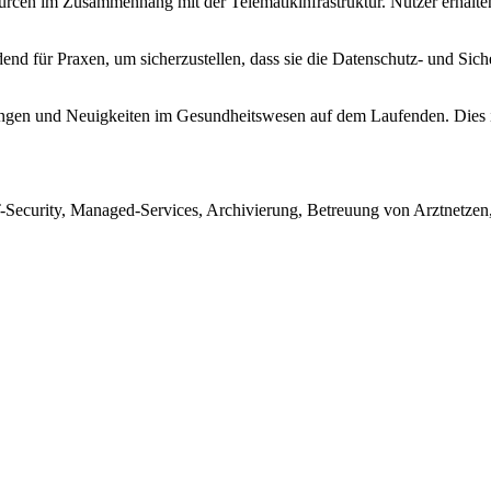
urcen im Zusammenhang mit der Telematikinfrastruktur. Nutzer erhalten
end für Praxen, um sicherzustellen, dass sie die Datenschutz- und Siche
ngen und Neuigkeiten im Gesundheitswesen auf dem Laufenden. Dies is
T-Security, Managed-Services, Archivierung, Betreuung von Arztnetze