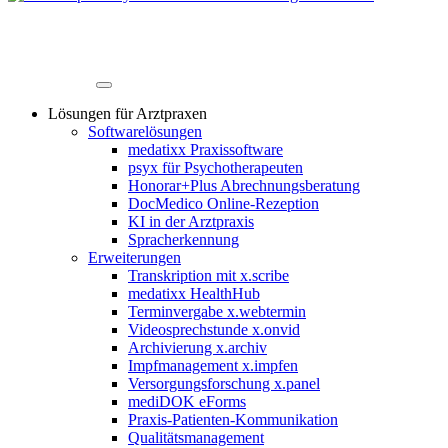
Lösungen für Arztpraxen
Softwarelösungen
medatixx Praxissoftware
psyx für Psychotherapeuten
Honorar+Plus Abrechnungsberatung
DocMedico Online-Rezeption
KI in der Arztpraxis
Spracherkennung
Erweiterungen
Transkription mit x.scribe
medatixx HealthHub
Terminvergabe x.webtermin
Videosprechstunde x.onvid
Archivierung x.archiv
Impfmanagement x.impfen
Versorgungsforschung x.panel
mediDOK eForms
Praxis-Patienten-Kommunikation
Qualitätsmanagement