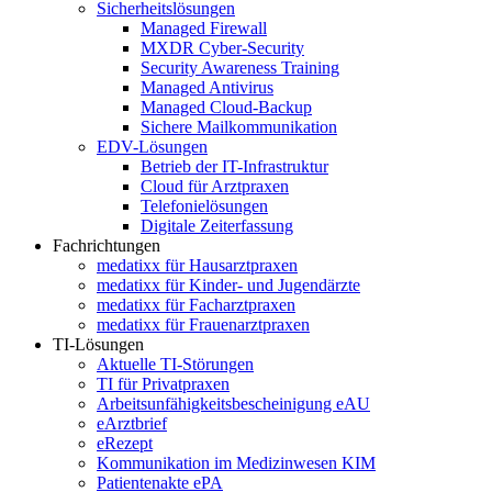
Sicherheitslösungen
Managed Firewall
MXDR Cyber-Security
Security Awareness Training
Managed Antivirus
Managed Cloud-Backup
Sichere Mailkommunikation
EDV-Lösungen
Betrieb der IT-Infrastruktur
Cloud für Arztpraxen
Telefonielösungen
Digitale Zeiterfassung
Fachrichtungen
medatixx für Hausarztpraxen
medatixx für Kinder- und Jugendärzte
medatixx für Facharztpraxen
medatixx für Frauenarztpraxen
TI-Lösungen
Aktuelle TI-Störungen
TI für Privatpraxen
Arbeitsunfähigkeitsbescheinigung eAU
eArztbrief
eRezept
Kommunikation im Medizinwesen KIM
Patientenakte ePA