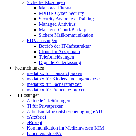
Sicherheitslösungen
Managed Firewall
MXDR Cyber-Security
Security Awareness Training
Managed Antivirus
Managed Cloud-Backup
Sichere Mailkommunikation
EDV-Lösungen
Betrieb der IT-Infrastruktur
Cloud für Arztpraxen
Telefonielösungen
Digitale Zeiterfassung
Fachrichtungen
medatixx für Hausarztpraxen
medatixx für Kinder- und Jugendärzte
medatixx für Facharztpraxen
medatixx für Frauenarztpraxen
TI-Lösungen
Aktuelle TI-Störungen
TI für Privatpraxen
Arbeitsunfähigkeitsbescheinigung eAU
eArztbrief
eRezept
Kommunikation im Medizinwesen KIM
Patientenakte ePA