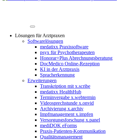
Lösungen für Arztpraxen
Softwarelösungen
medatixx Praxissoftware
psyx für Psychotherapeuten
Honorar+Plus Abrechnungsberatung
DocMedico Online-Rezeption
KI in der Arztpraxis
Spracherkennung
Erweiterungen
Transkription mit x.scribe
medatixx HealthHub
Terminvergabe x.webtermin
Videosprechstunde x.onvid
Archivierung x.archiv
Impfmanagement x.impfen
Versorgungsforschung x.panel
mediDOK eForms
Praxis-Patienten-Kommunikation
Qualitätsmanagement