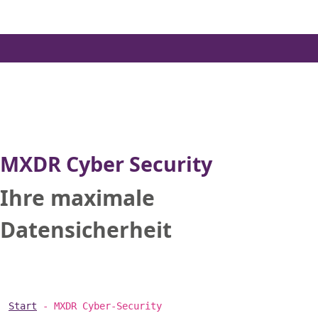
Skip
to
the
content
MXDR Cyber Security
Ihre maximale
Datensicherheit
Start
-
MXDR Cyber-Security