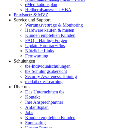
eMedikationsplan
Heilberufsausweis eHBA
Praxisnetz & MVZ
Service und Support
Wartungsverträge & Monitoring
Hardware kaufen & mieten
Kunden empfehlen Kunden
FAQ – Häufige Fragen
Update Honorar+Plus
Nützliche Links
Fernwartung
Schulungen
tbs-Individualschulungen
tbs-Schulungsübersicht
Security Awareness Training
medatixx e-Learning
Über uns
Das Unternehmen tbs
Kontakt
Ihre Ansprechpartner
Anfahrtsplan
Jobs
Kunden empfehlen Kunden
Sponsoring
Unsere Partner