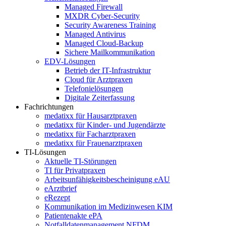
Managed Firewall
MXDR Cyber-Security
Security Awareness Training
Managed Antivirus
Managed Cloud-Backup
Sichere Mailkommunikation
EDV-Lösungen
Betrieb der IT-Infrastruktur
Cloud für Arztpraxen
Telefonielösungen
Digitale Zeiterfassung
Fachrichtungen
medatixx für Hausarztpraxen
medatixx für Kinder- und Jugendärzte
medatixx für Facharztpraxen
medatixx für Frauenarztpraxen
TI-Lösungen
Aktuelle TI-Störungen
TI für Privatpraxen
Arbeitsunfähigkeitsbescheinigung eAU
eArztbrief
eRezept
Kommunikation im Medizinwesen KIM
Patientenakte ePA
Notfalldatenmanagement NFDM