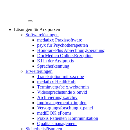
Lösungen für Arztpraxen
Softwarelösungen
medatixx Praxissoftware
psyx für Psychotherapeuten
Honorar+Plus Abrechnungsberatung
DocMedico Online-Rezeption
KI in der Arztpraxis
Spracherkennung
Erweiterungen
Transkription mit x.scribe
medatixx HealthHub
Terminvergabe x.webtermin
Videosprechstunde x.onvid
Archivierung x.archiv
Impfmanagement x.impfen
Versorgungsforschung x.panel
mediDOK eForms
Praxis-Patienten-Kommunikation
Qualitätsmanagement
Sicherheitslösungen