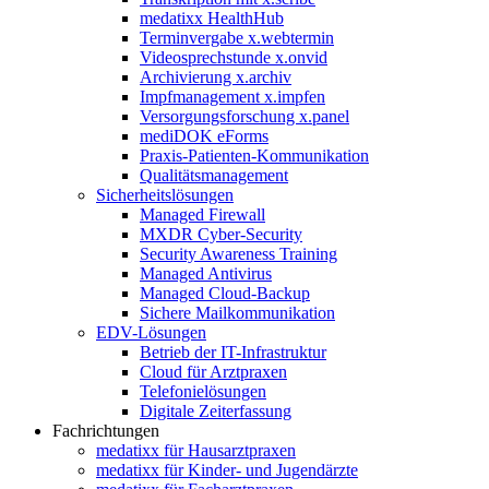
medatixx HealthHub
Terminvergabe x.webtermin
Videosprechstunde x.onvid
Archivierung x.archiv
Impfmanagement x.impfen
Versorgungsforschung x.panel
mediDOK eForms
Praxis-Patienten-Kommunikation
Qualitätsmanagement
Sicherheitslösungen
Managed Firewall
MXDR Cyber-Security
Security Awareness Training
Managed Antivirus
Managed Cloud-Backup
Sichere Mailkommunikation
EDV-Lösungen
Betrieb der IT-Infrastruktur
Cloud für Arztpraxen
Telefonielösungen
Digitale Zeiterfassung
Fachrichtungen
medatixx für Hausarztpraxen
medatixx für Kinder- und Jugendärzte