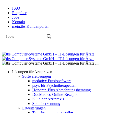
Skip
FAQ
to
Ratgeber
the
Jobs
content
Kontakt
mein.tbs Kundenportal
Lösungen für Arztpraxen
Softwarelösungen
medatixx Praxissoftware
psyx für Psychotherapeuten
Honorar+Plus Abrechnungsberatung
DocMedico Online-Rezeption
KI in der Arztpraxis
Spracherkennung
Erweiterungen
Transkription mit x.scribe