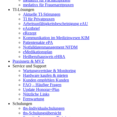
medatixx für Facharztpraxen
medatixx für Frauenarztpraxen
TI-Lösungen
Aktuelle TI-Störungen
TI für Privatpraxen
Arbeitsunfähigkeitsbescheinigung eAU
eArztbrief
eRezept
Kommunikation im Medizinwesen KIM
Patientenakte ePA
Notfalldatenmanagement NFDM
eMedikationsplan
Heilberufsausweis eHBA
Praxisnetz & MVZ
Service und Support
Wartungsverträge & Monitoring
Hardware kaufen & mieten
Kunden empfehlen Kunden
FAQ – Häufige Fragen
Update Honorar+Plus
Nützliche Links
Fernwartung
Schulungen
tbs-Individualschulungen
tbs-Schulungsübersicht