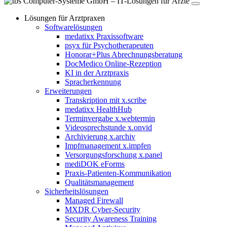
Lösungen für Arztpraxen
Softwarelösungen
medatixx Praxissoftware
psyx für Psychotherapeuten
Honorar+Plus Abrechnungsberatung
DocMedico Online-Rezeption
KI in der Arztpraxis
Spracherkennung
Erweiterungen
Transkription mit x.scribe
medatixx HealthHub
Terminvergabe x.webtermin
Videosprechstunde x.onvid
Archivierung x.archiv
Impfmanagement x.impfen
Versorgungsforschung x.panel
mediDOK eForms
Praxis-Patienten-Kommunikation
Qualitätsmanagement
Sicherheitslösungen
Managed Firewall
MXDR Cyber-Security
Security Awareness Training