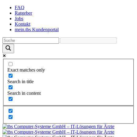
Skip
FAQ
to
Ratgeber
the
Jobs
content
Kontakt
mein.tbs Kundenportal
Exact matches only
Search in title
Search in content