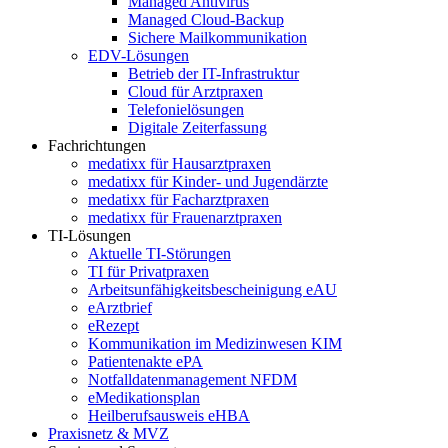
Managed Antivirus
Managed Cloud-Backup
Sichere Mailkommunikation
EDV-Lösungen
Betrieb der IT-Infrastruktur
Cloud für Arztpraxen
Telefonielösungen
Digitale Zeiterfassung
Fachrichtungen
medatixx für Hausarztpraxen
medatixx für Kinder- und Jugendärzte
medatixx für Facharztpraxen
medatixx für Frauenarztpraxen
TI-Lösungen
Aktuelle TI-Störungen
TI für Privatpraxen
Arbeitsunfähigkeitsbescheinigung eAU
eArztbrief
eRezept
Kommunikation im Medizinwesen KIM
Patientenakte ePA
Notfalldatenmanagement NFDM
eMedikationsplan
Heilberufsausweis eHBA
Praxisnetz & MVZ