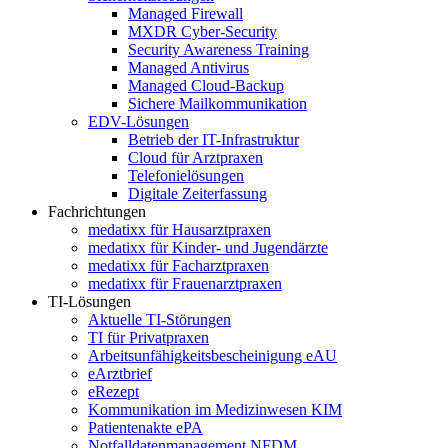
Managed Firewall
MXDR Cyber-Security
Security Awareness Training
Managed Antivirus
Managed Cloud-Backup
Sichere Mailkommunikation
EDV-Lösungen
Betrieb der IT-Infrastruktur
Cloud für Arztpraxen
Telefonielösungen
Digitale Zeiterfassung
Fachrichtungen
medatixx für Hausarztpraxen
medatixx für Kinder- und Jugendärzte
medatixx für Facharztpraxen
medatixx für Frauenarztpraxen
TI-Lösungen
Aktuelle TI-Störungen
TI für Privatpraxen
Arbeitsunfähigkeitsbescheinigung eAU
eArztbrief
eRezept
Kommunikation im Medizinwesen KIM
Patientenakte ePA
Notfalldatenmanagement NFDM