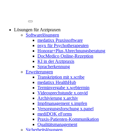
Lösungen für Arztpraxen
Softwarelösungen
medatixx Praxissoftware
psyx für Psychotherapeuten
Honorar+Plus Abrechnungsberatung
DocMedico Online-Rezeption
KI in der Arztpraxis
Spracherkennung
Erweiterungen
Transkription mit x.scribe
medatixx HealthHub
Terminvergabe x.webtermin
Videosprechstunde x.onvid
Archivierung x.archiv
Impfmanagement x.impfen
Versorgungsforschung x.panel
mediDOK eForms
Praxis-Patienten-Kommunikation
Qualitätsmanagement
Sicherheitslösungen