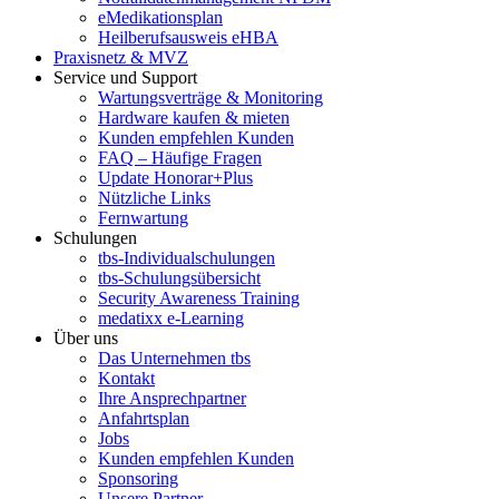
eMedikationsplan
Heilberufsausweis eHBA
Praxisnetz & MVZ
Service und Support
Wartungsverträge & Monitoring
Hardware kaufen & mieten
Kunden empfehlen Kunden
FAQ – Häufige Fragen
Update Honorar+Plus
Nützliche Links
Fernwartung
Schulungen
tbs-Individualschulungen
tbs-Schulungsübersicht
Security Awareness Training
medatixx e-Learning
Über uns
Das Unternehmen tbs
Kontakt
Ihre Ansprechpartner
Anfahrtsplan
Jobs
Kunden empfehlen Kunden
Sponsoring
Unsere Partner