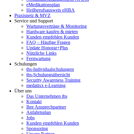
eMedikationsplan
Heilberufsausweis eHBA
Praxisnetz & MVZ
Service und Support
Wartungsverträge & Monitoring
Hardware kaufen & mieten
Kunden empfehlen Kunden
FAQ – Häufige Fragen
Update Honorar+Plus
Nützliche Links
Fernwartung
Schulungen
tbs-Individualschulungen
tbs-Schulungsübersicht
Security Awareness Training
medatixx e-Learning
Über uns
Das Unternehmen tbs
Kontakt
Ihre Ansprechpartner
Anfahrtsplan
Jobs
Kunden empfehlen Kunden
Sponsoring
Unsere Partner