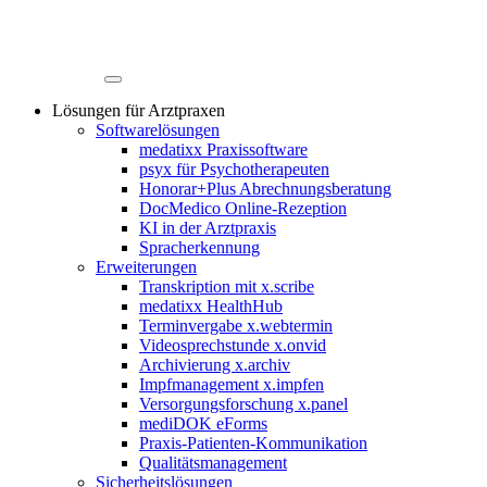
Lösungen für Arztpraxen
Softwarelösungen
medatixx Praxissoftware
psyx für Psychotherapeuten
Honorar+Plus Abrechnungsberatung
DocMedico Online-Rezeption
KI in der Arztpraxis
Spracherkennung
Erweiterungen
Transkription mit x.scribe
medatixx HealthHub
Terminvergabe x.webtermin
Videosprechstunde x.onvid
Archivierung x.archiv
Impfmanagement x.impfen
Versorgungsforschung x.panel
mediDOK eForms
Praxis-Patienten-Kommunikation
Qualitätsmanagement
Sicherheitslösungen