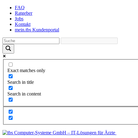
Skip
FAQ
to
Ratgeber
the
Jobs
content
Kontakt
mein.tbs Kundenportal
Exact matches only
Search in title
Search in content