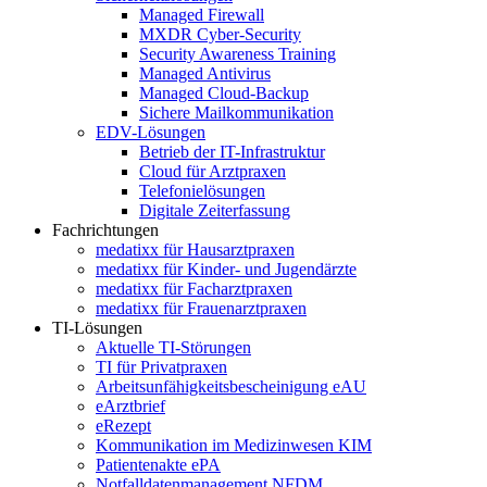
Managed Firewall
MXDR Cyber-Security
Security Awareness Training
Managed Antivirus
Managed Cloud-Backup
Sichere Mailkommunikation
EDV-Lösungen
Betrieb der IT-Infrastruktur
Cloud für Arztpraxen
Telefonielösungen
Digitale Zeiterfassung
Fachrichtungen
medatixx für Hausarztpraxen
medatixx für Kinder- und Jugendärzte
medatixx für Facharztpraxen
medatixx für Frauenarztpraxen
TI-Lösungen
Aktuelle TI-Störungen
TI für Privatpraxen
Arbeitsunfähigkeitsbescheinigung eAU
eArztbrief
eRezept
Kommunikation im Medizinwesen KIM
Patientenakte ePA
Notfalldatenmanagement NFDM