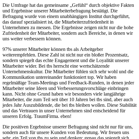
Die Umfrage hat das gemeinsame „Gefühl“ durch objektive Fakten
und Ergebnisse unserer Mitarbeiterbefragung bestätigt. Die
Befragung wurde von einem unabhängigen Institut durchgeführt,
das darauf spezialisiert ist, die Mitarbeiterzufriedenheit in
Unternehmen zu messen. Die Ergebnisse zeigen nicht nur die hohe
Zufriedenheit der Mitarbeiter, sondern auch Bereiche, in denen wir
uns weiter verbessern können.
97% unserer Mitarbeiter können tbs als Arbeitgeber
weiterempfehlen. Diese Zahl ist nicht nur ein bloßer Prozentsatz,
sondern spiegelt das echte Engagement und die Loyalität unserer
Mitarbeiter wider. Bei tbs herrscht eine wertschätzende
Unternehmenskultur. Die Mitarbeiter fühlen sich sehr wohl und die
Kommunikation untereinander funktioniert top. Wir haben
regelmäßige Team-Meetings und Feedback-Runden, in denen jeder
Mitarbeiter seine Ideen und Verbesserungsvorschläge einbringen
kann. Nicht ohne Grund haben wir besonders viele langjährige
Mitarbeiter, die zum Teil seit über 10 Jahren bei tbs sind, aber auch
jedes Jahr Auszubildende, die bei tbs bleiben wollen. Diese Stabilität
und das Vertrauen in unser Unternehmen sind entscheidend für
unseren Erfolg. TraumFirma. eben!
Die positiven Ergebnisse unserer Befragung sind nicht nur für uns,
sondern auch für unsere Kunden von Bedeutung. Wir freuen uns
sehr, ein Teil von tbs zu sein und denken: genau das spiegelt sich