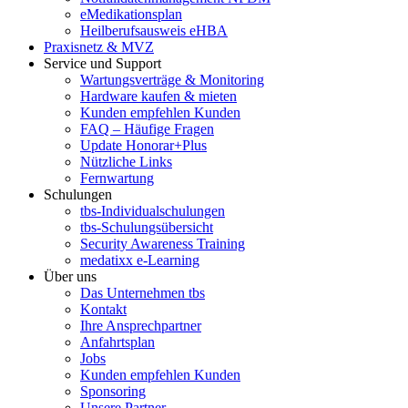
eMedikationsplan
Heilberufsausweis eHBA
Praxisnetz & MVZ
Service und Support
Wartungsverträge & Monitoring
Hardware kaufen & mieten
Kunden empfehlen Kunden
FAQ – Häufige Fragen
Update Honorar+Plus
Nützliche Links
Fernwartung
Schulungen
tbs-Individualschulungen
tbs-Schulungsübersicht
Security Awareness Training
medatixx e-Learning
Über uns
Das Unternehmen tbs
Kontakt
Ihre Ansprechpartner
Anfahrtsplan
Jobs
Kunden empfehlen Kunden
Sponsoring
Unsere Partner