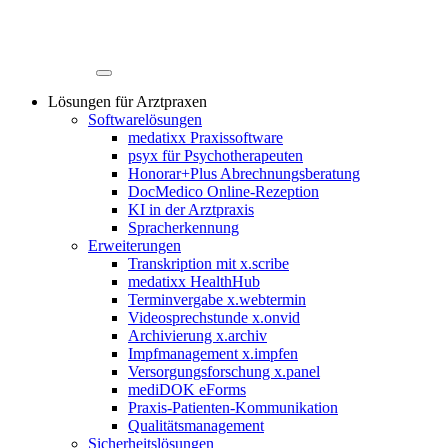
Lösungen für Arztpraxen
Softwarelösungen
medatixx Praxissoftware
psyx für Psychotherapeuten
Honorar+Plus Abrechnungsberatung
DocMedico Online-Rezeption
KI in der Arztpraxis
Spracherkennung
Erweiterungen
Transkription mit x.scribe
medatixx HealthHub
Terminvergabe x.webtermin
Videosprechstunde x.onvid
Archivierung x.archiv
Impfmanagement x.impfen
Versorgungsforschung x.panel
mediDOK eForms
Praxis-Patienten-Kommunikation
Qualitätsmanagement
Sicherheitslösungen