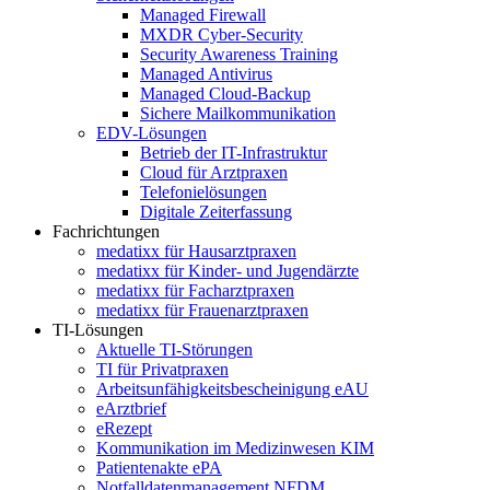
Managed Firewall
MXDR Cyber-Security
Security Awareness Training
Managed Antivirus
Managed Cloud-Backup
Sichere Mailkommunikation
EDV-Lösungen
Betrieb der IT-Infrastruktur
Cloud für Arztpraxen
Telefonielösungen
Digitale Zeiterfassung
Fachrichtungen
medatixx für Hausarztpraxen
medatixx für Kinder- und Jugendärzte
medatixx für Facharztpraxen
medatixx für Frauenarztpraxen
TI-Lösungen
Aktuelle TI-Störungen
TI für Privatpraxen
Arbeitsunfähigkeitsbescheinigung eAU
eArztbrief
eRezept
Kommunikation im Medizinwesen KIM
Patientenakte ePA
Notfalldatenmanagement NFDM