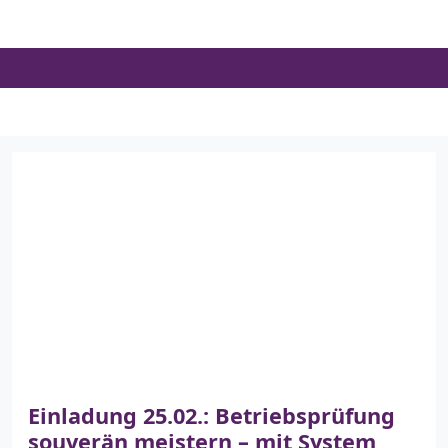
Skip
to
the
content
Einladung 25.02.: Betriebsprüfung
souverän meistern – mit System,