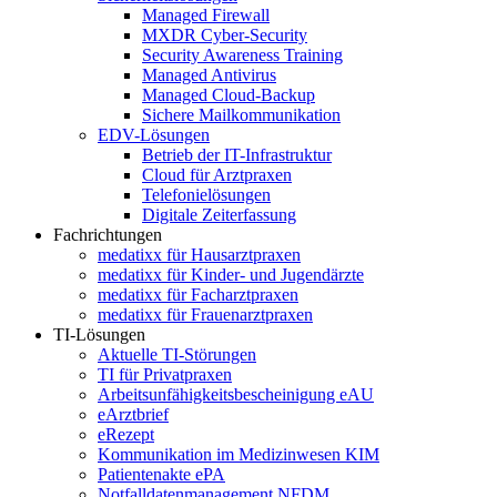
Managed Firewall
MXDR Cyber-Security
Security Awareness Training
Managed Antivirus
Managed Cloud-Backup
Sichere Mailkommunikation
EDV-Lösungen
Betrieb der IT-Infrastruktur
Cloud für Arztpraxen
Telefonielösungen
Digitale Zeiterfassung
Fachrichtungen
medatixx für Hausarztpraxen
medatixx für Kinder- und Jugendärzte
medatixx für Facharztpraxen
medatixx für Frauenarztpraxen
TI-Lösungen
Aktuelle TI-Störungen
TI für Privatpraxen
Arbeitsunfähigkeitsbescheinigung eAU
eArztbrief
eRezept
Kommunikation im Medizinwesen KIM
Patientenakte ePA
Notfalldatenmanagement NFDM