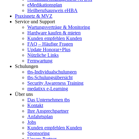
eMedikationsplan
Heilberufsausweis eHBA
Praxisnetz & MVZ
Service und Support
Wartungsverträge & Monitoring
Hardware kaufen & mieten
Kunden empfehlen Kunden
FAQ – Häufige Fragen
Update Honorar+Plus
Nützliche Links
Fernwartung
Schulungen
tbs-Individualschulungen
tbs-Schulungsübersicht
Security Awareness Training
medatixx e-Learning
Über uns
Das Unternehmen tbs
Kontakt
Ihre Ansprechpartner
Anfahrtsplan
Jobs
Kunden empfehlen Kunden
Sponsoring
Unsere Partner