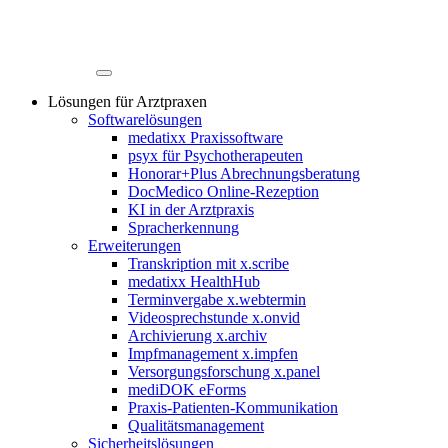
Lösungen für Arztpraxen
Softwarelösungen
medatixx Praxissoftware
psyx für Psychotherapeuten
Honorar+Plus Abrechnungsberatung
DocMedico Online-Rezeption
KI in der Arztpraxis
Spracherkennung
Erweiterungen
Transkription mit x.scribe
medatixx HealthHub
Terminvergabe x.webtermin
Videosprechstunde x.onvid
Archivierung x.archiv
Impfmanagement x.impfen
Versorgungsforschung x.panel
mediDOK eForms
Praxis-Patienten-Kommunikation
Qualitätsmanagement
Sicherheitslösungen