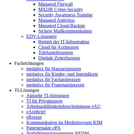
Managed Firewall
MXDR Cyber-Security
Security Awareness Training
Managed Antivirus
Managed Cloud-Backup
Sichere Mailkommunikation
EDV-Lösungen
Betrieb der IT-Infrastruktur
Cloud für Arztpraxen
Telefonielösungen
Digitale Zeiterfassung
Fachrichtungen
medatixx für Hausarztpraxen
medatixx für Kinder- und Jugendärzte
medatixx für Facharztpraxen
medatixx für Frauenarztpraxen
TI-Lösungen
Aktuelle TI-Störungen
TI für Privatpraxen
Arbeitsunfähigkeitsbescheinigung eAU
eArztbrief
eRezept
Kommunikation im Medizinwesen KIM
Patientenakte ePA
Notfalldatenmanagement NFDM