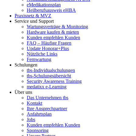
eMedikationsplan
Heilberufsausweis eHBA
Praxisnetz & MVZ
Service und Support
Wartungsverträge & Monitoring
Hardware kaufen & mieten
Kunden empfehlen Kunden
FAQ – Häufige Fragen
Update Honorar+Plus
Nützliche Links
Fernwartung
Schulungen
tbs-Individualschulungen
tbs-Schulungsübersicht
Security Awareness Training
medatixx e-Learning
Über uns
Das Unternehmen tbs
Kontakt
Ihre Ansprechpartner
Anfahrtsplan
Jobs
Kunden empfehlen Kunden
Sponsoring
Unsere Partner