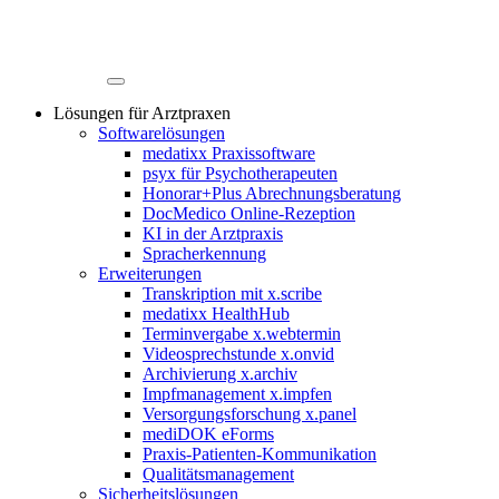
Lösungen für Arztpraxen
Softwarelösungen
medatixx Praxissoftware
psyx für Psychotherapeuten
Honorar+Plus Abrechnungsberatung
DocMedico Online-Rezeption
KI in der Arztpraxis
Spracherkennung
Erweiterungen
Transkription mit x.scribe
medatixx HealthHub
Terminvergabe x.webtermin
Videosprechstunde x.onvid
Archivierung x.archiv
Impfmanagement x.impfen
Versorgungsforschung x.panel
mediDOK eForms
Praxis-Patienten-Kommunikation
Qualitätsmanagement
Sicherheitslösungen