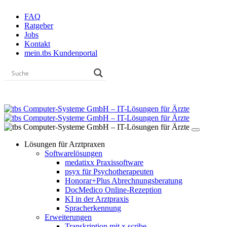
Skip
FAQ
to
Ratgeber
the
Jobs
content
Kontakt
mein.tbs Kundenportal
Lösungen für Arztpraxen
Softwarelösungen
medatixx Praxissoftware
psyx für Psychotherapeuten
Honorar+Plus Abrechnungsberatung
DocMedico Online-Rezeption
KI in der Arztpraxis
Spracherkennung
Erweiterungen
Transkription mit x.scribe