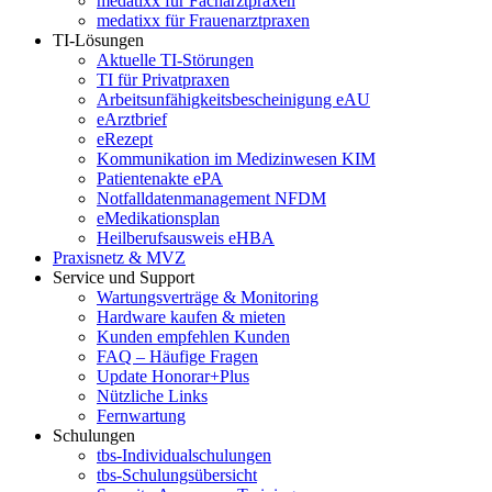
medatixx für Facharztpraxen
medatixx für Frauenarztpraxen
TI-Lösungen
Aktuelle TI-Störungen
TI für Privatpraxen
Arbeitsunfähigkeitsbescheinigung eAU
eArztbrief
eRezept
Kommunikation im Medizinwesen KIM
Patientenakte ePA
Notfalldatenmanagement NFDM
eMedikationsplan
Heilberufsausweis eHBA
Praxisnetz & MVZ
Service und Support
Wartungsverträge & Monitoring
Hardware kaufen & mieten
Kunden empfehlen Kunden
FAQ – Häufige Fragen
Update Honorar+Plus
Nützliche Links
Fernwartung
Schulungen
tbs-Individualschulungen
tbs-Schulungsübersicht