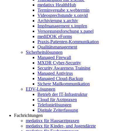
medatixx HealthHub
Terminvergabe x.webtermin
Videosprechstunde x.onvid
Archivierung x.archiv
Impfmanagement x.impfen
Versorgungsforschung x.panel
mediDOK eForms
Praxis-Patienten-Kommunikation
Qualitätsmanagement
Sicherheitslösungen
Managed Firewall
MXDR Cyber-Security
Security Awareness Training
Managed Antivirus
Managed Cloud-Backup
Sichere Mailkommunikation
EDV-Lösungen
Betrieb der IT-Infrastruktur
Cloud für Arztpraxen
Telefonielösungen
Digitale Zeiterfassung
Fachrichtungen
medatixx für Hausarztpraxen
medatixx für Kinder- und Jugendärzte