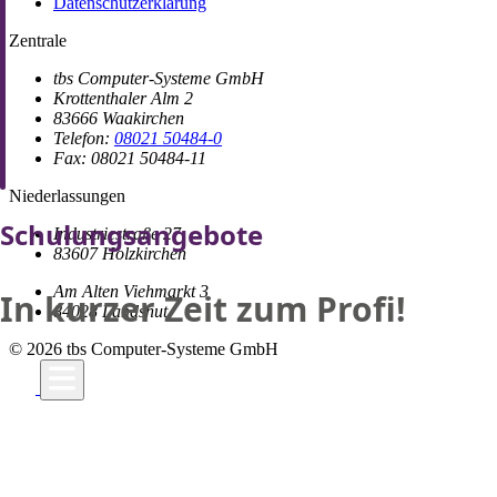
Datenschutzerklärung
Zentrale
tbs Computer-Systeme GmbH
Krottenthaler Alm 2
83666 Waakirchen
Telefon:
08021 50484-0
Fax: 08021 50484-11
Niederlassungen
Schulungsangebote
Industriestraße 27
83607 Holzkirchen
Am Alten Viehmarkt 3
In kurzer Zeit zum Profi!
84028 Landshut
© 2026 tbs Computer-Systeme GmbH