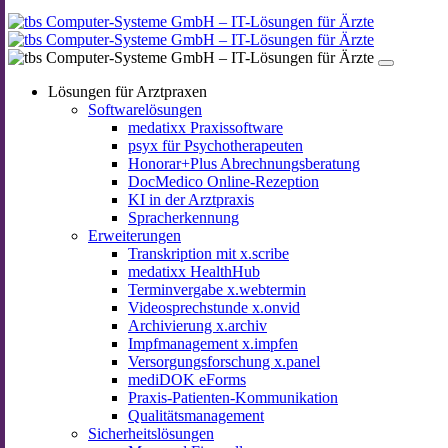
Lösungen für Arztpraxen
Softwarelösungen
medatixx Praxissoftware
psyx für Psychotherapeuten
Honorar+Plus Abrechnungsberatung
DocMedico Online-Rezeption
KI in der Arztpraxis
Spracherkennung
Erweiterungen
Transkription mit x.scribe
medatixx HealthHub
Terminvergabe x.webtermin
Videosprechstunde x.onvid
Archivierung x.archiv
Impfmanagement x.impfen
Versorgungsforschung x.panel
mediDOK eForms
Praxis-Patienten-Kommunikation
Qualitätsmanagement
Sicherheitslösungen