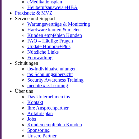
eMedikationsplan
Heilberufsausweis eHBA
Praxisnetz & MVZ
Service und Support
Wartungsverträge & Monitoring
Hardware kaufen & mieten
Kunden empfehlen Kunden
FAQ – Häufige Fragen
Update Honorar+Plus
Nützliche Links
Fernwartung
Schulungen
tbs-Individualschulungen
tbs-Schulungsübersicht
Security Awareness Training
medatixx e-Learning
Über uns
Das Unternehmen tbs
Kontakt
Ihre Ansprechpartner
Anfahrtsplan
Jobs
Kunden empfehlen Kunden
Sponsoring
Unsere Partner