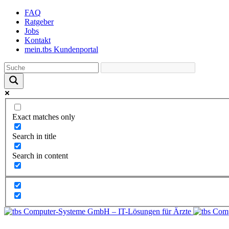
Skip
FAQ
to
Ratgeber
the
Jobs
content
Kontakt
mein.tbs Kundenportal
Exact matches only
Search in title
Search in content