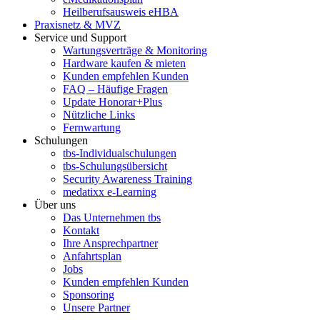
Heilberufsausweis eHBA
Praxisnetz & MVZ
Service und Support
Wartungsverträge & Monitoring
Hardware kaufen & mieten
Kunden empfehlen Kunden
FAQ – Häufige Fragen
Update Honorar+Plus
Nützliche Links
Fernwartung
Schulungen
tbs-Individualschulungen
tbs-Schulungsübersicht
Security Awareness Training
medatixx e-Learning
Über uns
Das Unternehmen tbs
Kontakt
Ihre Ansprechpartner
Anfahrtsplan
Jobs
Kunden empfehlen Kunden
Sponsoring
Unsere Partner