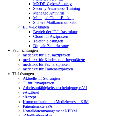
MXDR Cyber-Security
Security Awareness Training
Managed Antivirus
Managed Cloud-Backup
Sichere Mailkommunikation
EDV-Lösungen
Betrieb der IT-Infrastruktur
Cloud für Arztpraxen
Telefonielösungen
Digitale Zeiterfassung
Fachrichtungen
medatixx für Hausarztpraxen
medatixx für Kinder- und Jugendärzte
medatixx für Facharztpraxen
medatixx für Frauenarztpraxen
TI-Lösungen
Aktuelle TI-Störungen
TI für Privatpraxen
Arbeitsunfähigkeitsbescheinigung eAU
eArztbrief
eRezept
Kommunikation im Medizinwesen KIM
Patientenakte ePA
Notfalldatenmanagement NFDM
eMedikationsplan