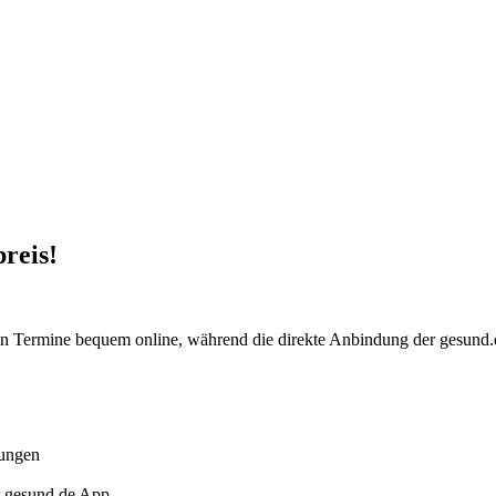
reis!
n Termine bequem online, während die direkte Anbindung der gesund.d
rungen
r gesund.de App