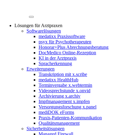
Lösungen für Arztpraxen
Softwarelösungen
medatixx Praxissoftware
psyx für Psychotherapeuten
Honorar+Plus Abrechnungsberatung
DocMedico Online-Rezeption
KI in der Arztpraxis
Spracherkennung
Erweiterungen
Transkription mit x.scribe
medatixx HealthHub
Terminvergabe x.webtermin
Videosprechstunde x.onvid
Archivierung x.archiv
Impfmanagement x.impfen
Versorgungsforschung x.panel
mediDOK eForms
Praxis-Patienten-Kommunikation
Qualitätsmanagement
Sicherheitslösungen
Managed Firewall