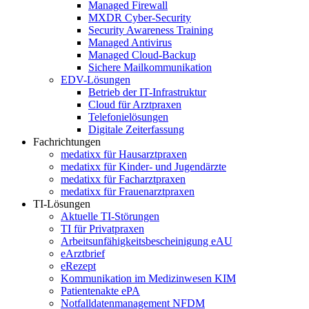
Managed Firewall
MXDR Cyber-Security
Security Awareness Training
Managed Antivirus
Managed Cloud-Backup
Sichere Mailkommunikation
EDV-Lösungen
Betrieb der IT-Infrastruktur
Cloud für Arztpraxen
Telefonielösungen
Digitale Zeiterfassung
Fachrichtungen
medatixx für Hausarztpraxen
medatixx für Kinder- und Jugendärzte
medatixx für Facharztpraxen
medatixx für Frauenarztpraxen
TI-Lösungen
Aktuelle TI-Störungen
TI für Privatpraxen
Arbeitsunfähigkeitsbescheinigung eAU
eArztbrief
eRezept
Kommunikation im Medizinwesen KIM
Patientenakte ePA
Notfalldatenmanagement NFDM