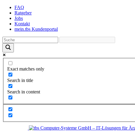
Skip
FAQ
to
Ratgeber
the
Jobs
content
Kontakt
mein.tbs Kundenportal
Exact matches only
Search in title
Search in content