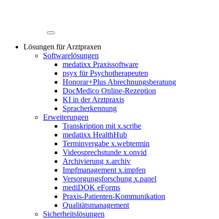
Lösungen für Arztpraxen
Softwarelösungen
medatixx Praxissoftware
psyx für Psychotherapeuten
Honorar+Plus Abrechnungsberatung
DocMedico Online-Rezeption
KI in der Arztpraxis
Spracherkennung
Erweiterungen
Transkription mit x.scribe
medatixx HealthHub
Terminvergabe x.webtermin
Videosprechstunde x.onvid
Archivierung x.archiv
Impfmanagement x.impfen
Versorgungsforschung x.panel
mediDOK eForms
Praxis-Patienten-Kommunikation
Qualitätsmanagement
Sicherheitslösungen