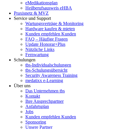
eMedikationsplan
Heilberufsausweis eHBA
Praxisnetz & MVZ
Service und Support
Wartungsverträge & Monitoring
Hardware kaufen & mieten
Kunden empfehlen Kunden
FAQ – Häufige Fragen
Update Honorar+Plus
Nützliche Links
Fernwartung
Schulungen
tbs-Individualschulungen
tbs-Schulungsübersicht
Security Awareness Training
medatixx e-Learning
Über uns
Das Unternehmen tbs
Kontakt
Ihre Ansprechpartner
Anfahrtsplan
Jobs
Kunden empfehlen Kunden
Sponsoring
Unsere Partner