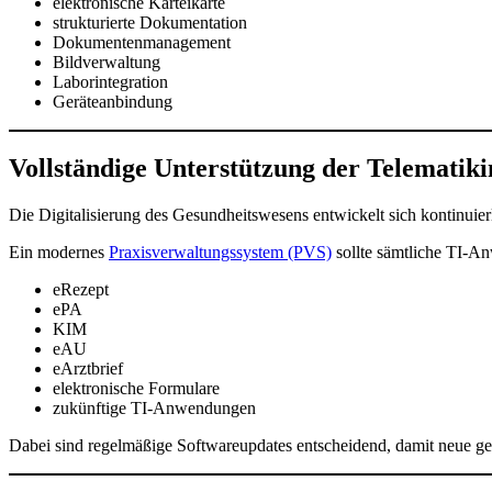
elektronische Karteikarte
strukturierte Dokumentation
Dokumentenmanagement
Bildverwaltung
Laborintegration
Geräteanbindung
Vollständige Unterstützung der Telematiki
Die Digitalisierung des Gesundheitswesens entwickelt sich kontinuierl
Ein modernes
Praxisverwaltungssystem (PVS)
sollte sämtliche TI-An
eRezept
ePA
KIM
eAU
eArztbrief
elektronische Formulare
zukünftige TI-Anwendungen
Dabei sind regelmäßige Softwareupdates entscheidend, damit neue g